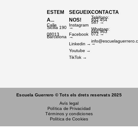
ESTEM
SEGUEIX-
CONTACTA
Teléfono:
A...
NOS!
932 454
587 →
Calle
Instagram
Sicilia 190
→
Whatsap:
666 963
072 →
08013
Facebook
Barcelona
→
info@escuelaguerrero.
→
Linkedin →
Youtube →
TikTok →
Escuela Guerrero © Tots els drets reservats 2025
Avís legal
Política de Privacidad
Términos y condiciones
Política de Cookies