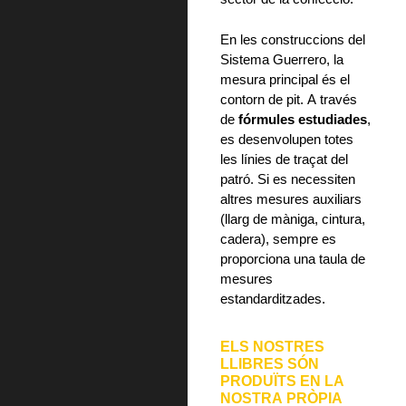
En les construccions del
Sistema Guerrero, la
mesura principal és el
contorn de pit. A través
de
fórmules estudiades
,
es desenvolupen totes
les línies de traçat del
patró. Si es necessiten
altres mesures auxiliars
(llarg de màniga, cintura,
cadera), sempre es
proporciona una taula de
mesures
estandarditzades.
ELS NOSTRES
LLIBRES SÓN
PRODUÏTS EN LA
NOSTRA PRÒPIA