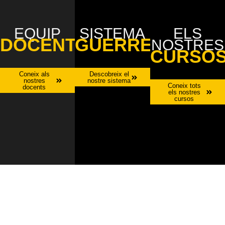
EQUIP
SISTEMA
ELS
DOCENT
GUERRERO
NOSTRES
CURSO
Coneix als
Descobreix el
nostres
nostre sistema
Coneix tots
docents
els nostres
cursos