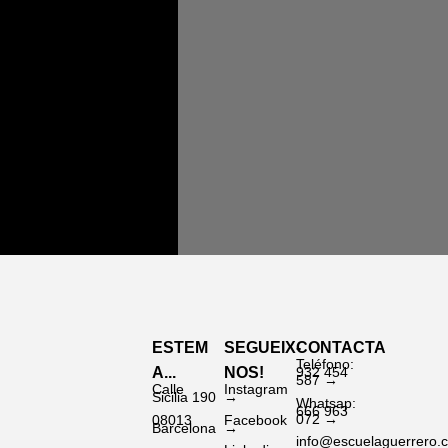
ESTEM
SEGUEIX-
CONTACTA
Teléfono:
A...
NOS!
932 454
587 →
Calle
Instagram
Sicilia 190
→
Whatsap:
666 963
072 →
08013
Facebook
Barcelona
→
info@escuelaguerrero.