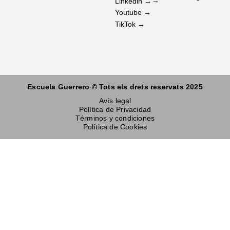
→
Linkedin →
Youtube →
TikTok →
Escuela Guerrero © Tots els drets reservats 2025
Avís legal
Política de Privacidad
Términos y condiciones
Política de Cookies